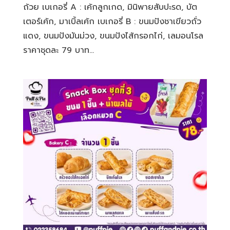
ถ้วย เบเกอรี่ A : เค้กลูกเกด, มินิพายสับปะรด, บัต
เตอร์เค้ก, มาเบิ้ลเค้ก เบเกอรี่ B : ขนมปังชาเขียวถั่ว
แดง, ขนมปังมันม่วง, ขนมปังไส้กรอกไก่, เลมอนโรล
ราคาชุดละ 79 บาท...