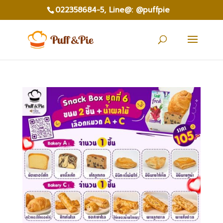
022358684-5,
Line@: @puffpie