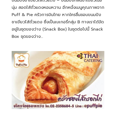
ขนมปังชาเขียวไส้ถั่วแดง – ขนมปังกลิ่นชาเขียวเนื้อ
นุ่ม สอดไส้ถั่วแดงหอมหวาน อีกหนึ่งเมนูคุณภาพจาก
Puff & Pie ครัวการบินไทย หากใครชื่นชอบขนมปัง
ชาเขียวไส้ถั่วแดง ซึ่งเป็นเบเกอรี่กลุ่ม B ทางเราได้จัด
อยู่ในชุดของว่าง (Snack Box) ในชุดต่อไปนี้ Snack
Box ชุดของว่าง...