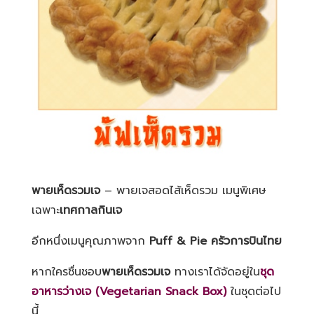
พายเห็ดรวมเจ
– พายเจสอดไส้เห็ดรวม เมนูพิเศษ
เฉพาะ
เทศกาลกินเจ
อีกหนึ่งเมนูคุณภาพจาก
Puff & Pie
ครัวการบินไทย
หากใครชื่นชอบ
พายเห็ดรวม
เจ
ทางเราได้จัดอยู่ใน
ชุด
อาหารว่างเจ
(Vegetarian Snack Box)
ในชุดต่อไป
นี้