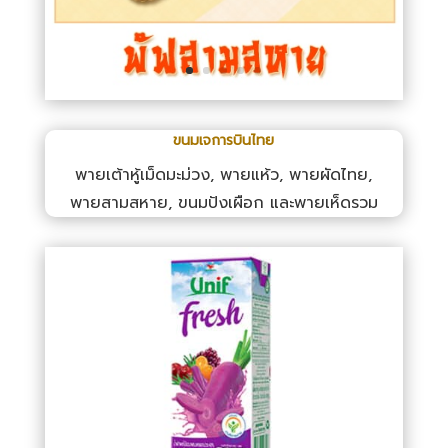
ขนมเจการบินไทย
พายเต้าหู้เม็ดมะม่วง, พายแห้ว, พายผัดไทย,
พายสามสหาย, ขนมปังเผือก และพายเห็ดรวม