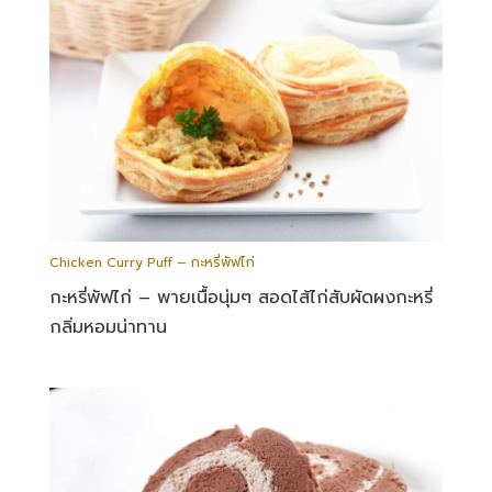
Chicken Curry Puff – กะหรี่พัฟไก่
กะหรี่พัฟไก่ – พายเนื้อนุ่มๆ สอดไส้ไก่สับผัดผงกะหรี่
กลิ่มหอมน่าทาน