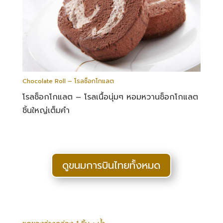
Chocolate Roll – โรลช็อกโกแลต
โรลช็อกโกแลต – โรลเนื้อนุ่มๆ หอมหวานช็อกโกแลต
ชิ้นใหญ่เต็มคำ
ดูขนมการบินไทยทั้งหมด