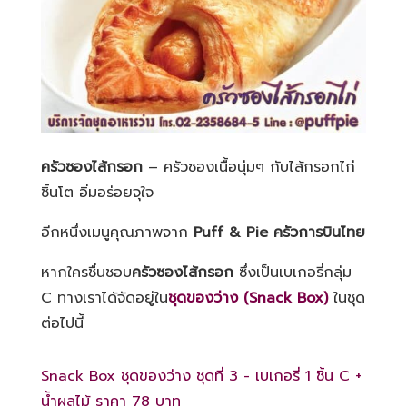
ครัวซองไส้กรอก
– ครัวซองเนื้อนุ่มๆ กับไส้กรอกไก่
ชิ้นโต อิ่มอร่อยจุใจ
อีกหนึ่งเมนูคุณภาพจาก
Puff & Pie
ครัวการบินไทย
หากใครชื่นชอบ
ครัวซองไส้กรอก
ซึ่งเป็นเบเกอรี่กลุ่ม
C ทางเราได้จัดอยู่ใน
ชุดของว่าง
(Snack Box)
ในชุด
ต่อไปนี้
Snack Box ชุดของว่าง ชุดที่ 3 - เบเกอรี่ 1 ชิ้น C +
น้ำผลไม้ ราคา 78 บาท