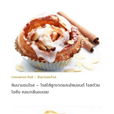
Cinnamon Roll – ซินนามอนโรล
ซินนามอนโรล – โรลไส้ลูกเกดและอัลมอนด์ โรลด้วย
ไอซิ่ง หอมกลิ่นอบเชย